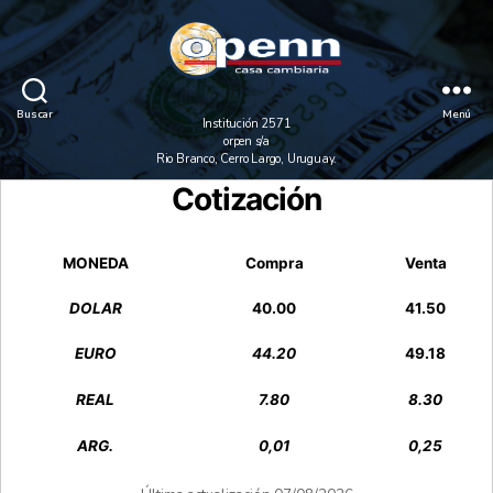
Cambio
Openn
Buscar
Menú
Institución 2571
orpen s/a
Rio Branco, Cerro Largo, Uruguay.
Cotización
MONEDA
Compra
Venta
DOLAR
40.00
41.50
EURO
44.20
49.18
REAL
7.80
8.30
ARG.
0,01
0,25