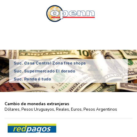
Cambio
Openn
Buscar
Menú
Institución 2571
orpen s/a
Rio Branco, Cerro Largo, Uruguay.
Suc. Casa Central Zona free shops
Suc. Supermercado El dorado
Suc. Panda é tudo
Cambio de monedas extranjeras
Dólares, Pesos Uruguayos, Reales, Euros, Pesos Argentinos