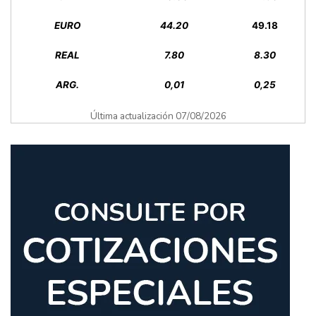
EURO
44.20
49.18
REAL
7.80
8.30
ARG.
0,01
0,25
Última actualización 07/08/2026